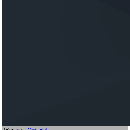
Работает на
VentumPrint