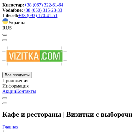
Киевстар:
+38 (067) 322-61-64
Vodafone:
+38 (050) 315-23-33
Lifecell:
+38 (093) 170-41-51
Украина
RUS
Все продукты
Приложения
Информация
Акции
Контакты
Кафе и рестораны | Визитки с выборо
Главная