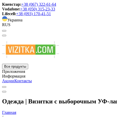
Киевстар:
+38 (067) 322-61-64
Vodafone:
+38 (050) 315-23-33
Lifecell:
+38 (093) 170-41-51
Украина
RUS
Все продукты
Приложения
Информация
Акции
Контакты
Одежда | Визитки с выборочным УФ-л
Главная