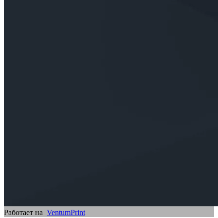
Работает на
VentumPrint