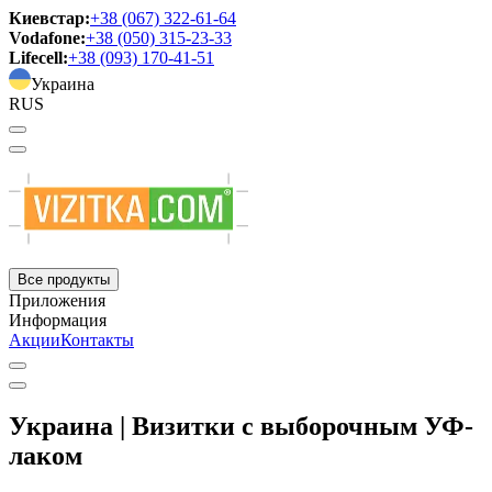
Киевстар:
+38 (067) 322-61-64
Vodafone:
+38 (050) 315-23-33
Lifecell:
+38 (093) 170-41-51
Украина
RUS
Все продукты
Приложения
Информация
Акции
Контакты
Украина | Визитки с выборочным УФ-
лаком