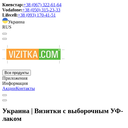
Киевстар:
+38 (067) 322-61-64
Vodafone:
+38 (050) 315-23-33
Lifecell:
+38 (093) 170-41-51
Украина
RUS
Все продукты
Приложения
Информация
Акции
Контакты
Украина | Визитки с выборочным УФ-
лаком