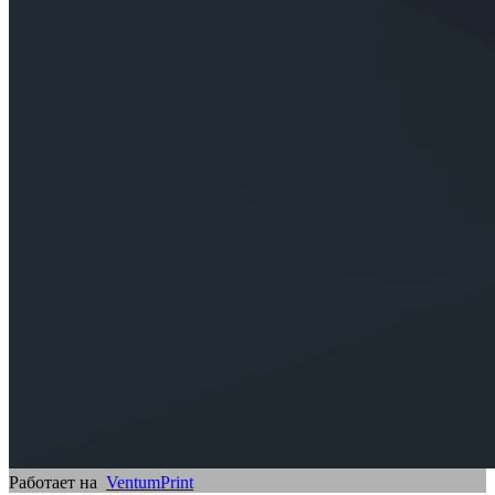
Работает на
VentumPrint