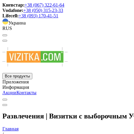
Киевстар:
+38 (067) 322-61-64
Vodafone:
+38 (050) 315-23-33
Lifecell:
+38 (093) 170-41-51
Украина
RUS
Все продукты
Приложения
Информация
Акции
Контакты
Развлечения | Визитки с выборочным 
Главная