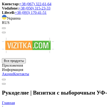
Киевстар:
+38 (067) 322-61-64
Vodafone:
+38 (050) 315-23-33
Lifecell:
+38 (093) 170-41-51
Украина
RUS
Все продукты
Приложения
Информация
Акции
Контакты
Рукоделие | Визитки с выборочным УФ
Главная