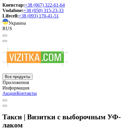
Киевстар:
+38 (067) 322-61-64
Vodafone:
+38 (050) 315-23-33
Lifecell:
+38 (093) 170-41-51
Украина
RUS
Все продукты
Приложения
Информация
Акции
Контакты
Такси | Визитки с выборочным УФ-
лаком