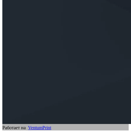
Работает на
VentumPrint