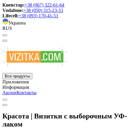
Киевстар:
+38 (067) 322-61-64
Vodafone:
+38 (050) 315-23-33
Lifecell:
+38 (093) 170-41-51
Украина
RUS
Все продукты
Приложения
Информация
Акции
Контакты
Красота | Визитки с выборочным УФ-
лаком