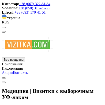
Киевстар:
+38 (067) 322-61-64
Vodafone:
+38 (050) 315-23-33
Lifecell:
+38 (093) 170-41-51
Украина
RUS
Все продукты
Приложения
Информация
Акции
Контакты
Медицина | Визитки с выборочным
УФ-лаком