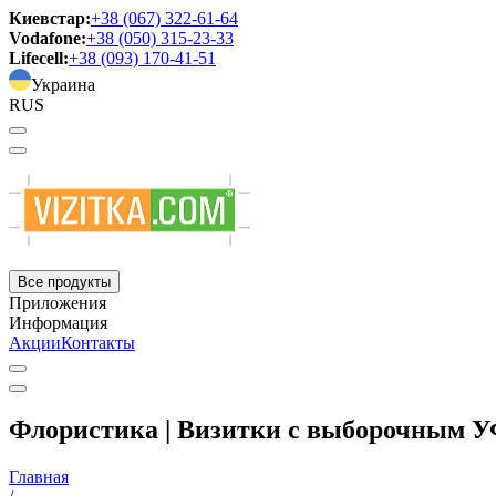
Киевстар:
+38 (067) 322-61-64
Vodafone:
+38 (050) 315-23-33
Lifecell:
+38 (093) 170-41-51
Украина
RUS
Все продукты
Приложения
Информация
Акции
Контакты
Флористика | Визитки с выборочным 
Главная