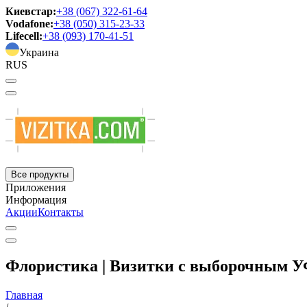
Киевстар:
+38 (067) 322-61-64
Vodafone:
+38 (050) 315-23-33
Lifecell:
+38 (093) 170-41-51
Украина
RUS
Все продукты
Приложения
Информация
Акции
Контакты
Флористика | Визитки с выборочным 
Главная