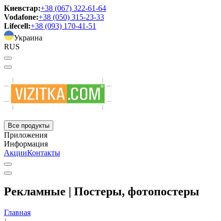
Киевстар:
+38 (067) 322-61-64
Vodafone:
+38 (050) 315-23-33
Lifecell:
+38 (093) 170-41-51
Украина
RUS
Все продукты
Приложения
Информация
Акции
Контакты
Рекламные | Постеры, фотопостеры
Главная