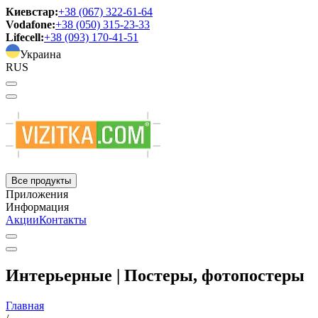
Киевстар:
+38 (067) 322-61-64
Vodafone:
+38 (050) 315-23-33
Lifecell:
+38 (093) 170-41-51
Украина
RUS
Все продукты
Приложения
Информация
Акции
Контакты
Интерьерные | Постеры, фотопостеры
Главная