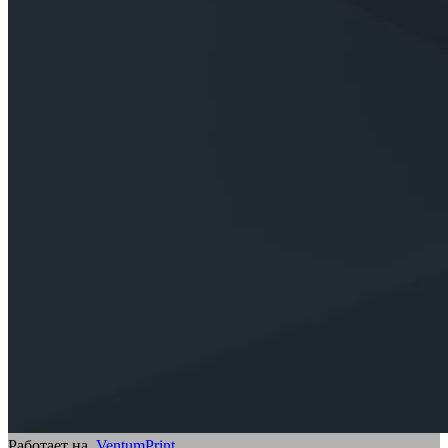
Работает на
VentumPrint