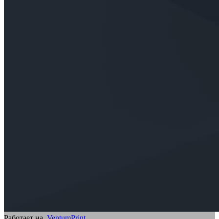
Работает на
VentumPrint