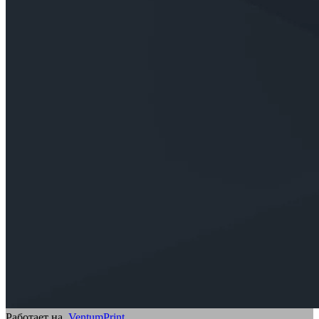
Работает на
VentumPrint