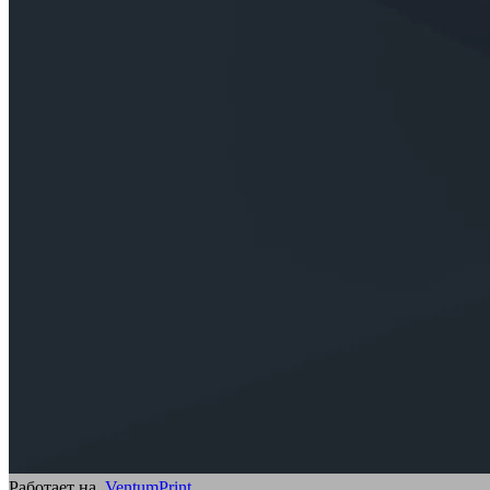
Работает на
VentumPrint