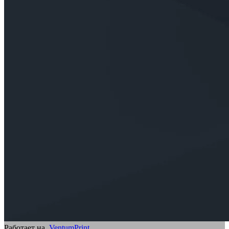
Работает на
VentumPrint