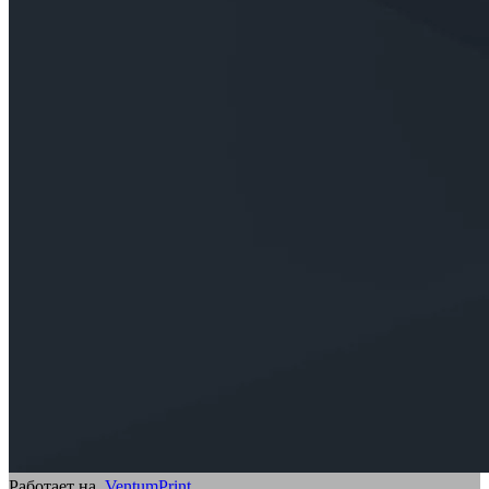
Работает на
VentumPrint