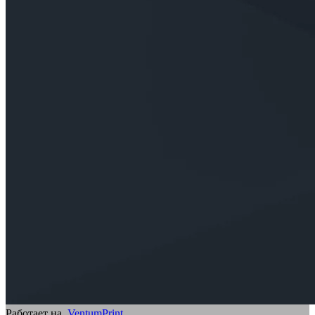
Работает на
VentumPrint