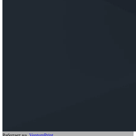
Работает на
VentumPrint