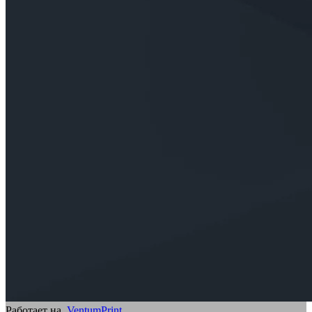
Работает на
VentumPrint