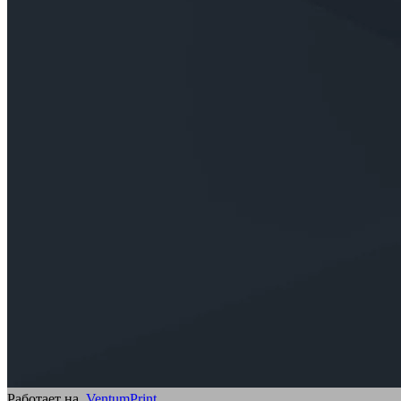
Работает на
VentumPrint