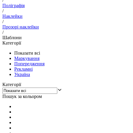
/
Поліграфія
/
Наклейки
/
Прозорі наклейки
/
Шаблони
Категорії
Показати всі
Маркування
Попередження
Рекламні
Україна
Категорії
Пошук за кольором