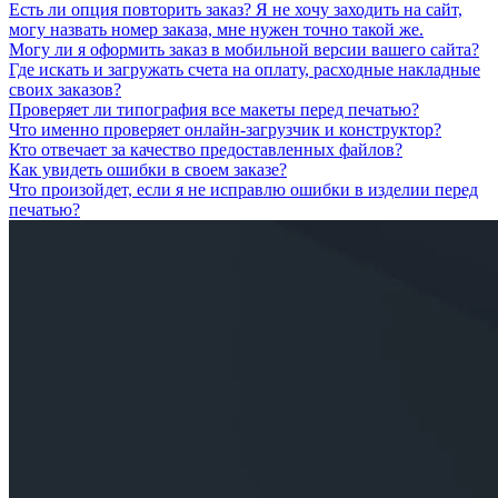
Есть ли опция повторить заказ? Я не хочу заходить на сайт,
могу назвать номер заказа, мне нужен точно такой же.
Могу ли я оформить заказ в мобильной версии вашего сайта?
Где искать и загружать счета на оплату, расходные накладные
своих заказов?
Проверяет ли типография все макеты перед печатью?
Что именно проверяет онлайн-загрузчик и конструктор?
Кто отвечает за качество предоставленных файлов?
Как увидеть ошибки в своем заказе?
Что произойдет, если я не исправлю ошибки в изделии перед
печатью?