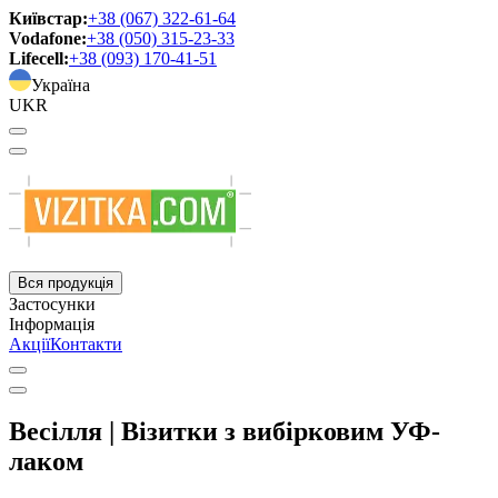
Київстар:
+38 (067) 322-61-64
Vodafone:
+38 (050) 315-23-33
Lifecell:
+38 (093) 170-41-51
Україна
UKR
Вся продукція
Застосунки
Інформація
Акції
Контакти
Весілля | Візитки з вибірковим УФ-
лаком