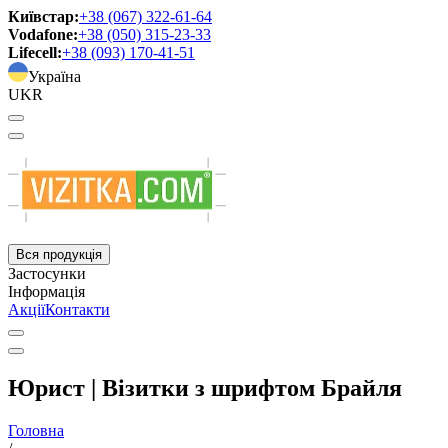
Київстар:
+38 (067) 322-61-64
Vodafone:
+38 (050) 315-23-33
Lifecell:
+38 (093) 170-41-51
Україна
UKR
Вся продукція
Застосунки
Інформація
Акції
Контакти
Юрист | Візитки з шрифтом Брайля
Головна