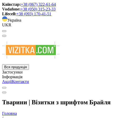
Київстар:
+38 (067) 322-61-64
Vodafone:
+38 (050) 315-23-33
Lifecell:
+38 (093) 170-41-51
Україна
UKR
Вся продукція
Застосунки
Інформація
Акції
Контакти
Тварини | Візитки з шрифтом Брайля
Головна