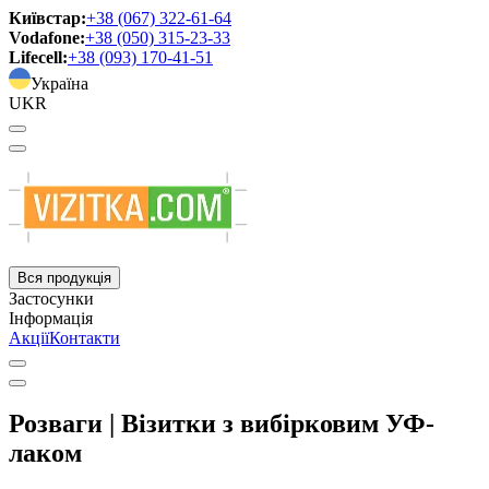
Київстар:
+38 (067) 322-61-64
Vodafone:
+38 (050) 315-23-33
Lifecell:
+38 (093) 170-41-51
Україна
UKR
Вся продукція
Застосунки
Інформація
Акції
Контакти
Розваги | Візитки з вибірковим УФ-
лаком