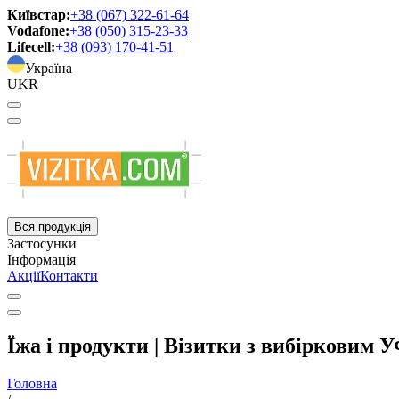
Київстар:
+38 (067) 322-61-64
Vodafone:
+38 (050) 315-23-33
Lifecell:
+38 (093) 170-41-51
Україна
UKR
Вся продукція
Застосунки
Інформація
Акції
Контакти
Їжа і продукти | Візитки з вибірковим 
Головна