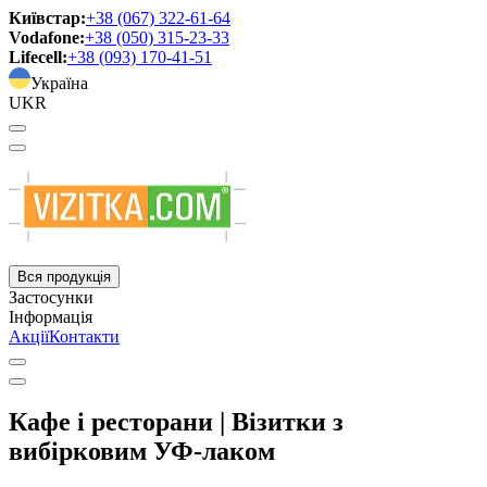
Київстар:
+38 (067) 322-61-64
Vodafone:
+38 (050) 315-23-33
Lifecell:
+38 (093) 170-41-51
Україна
UKR
Вся продукція
Застосунки
Інформація
Акції
Контакти
Кафе і ресторани | Візитки з
вибірковим УФ-лаком