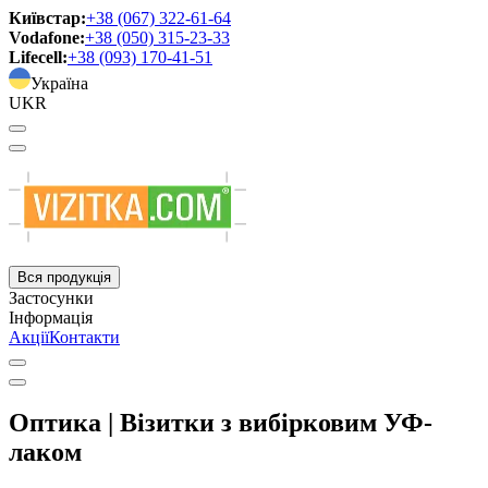
Київстар:
+38 (067) 322-61-64
Vodafone:
+38 (050) 315-23-33
Lifecell:
+38 (093) 170-41-51
Україна
UKR
Вся продукція
Застосунки
Інформація
Акції
Контакти
Оптика | Візитки з вибірковим УФ-
лаком