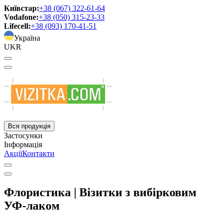
Київстар:
+38 (067) 322-61-64
Vodafone:
+38 (050) 315-23-33
Lifecell:
+38 (093) 170-41-51
Україна
UKR
Вся продукція
Застосунки
Інформація
Акції
Контакти
Флористика | Візитки з вибірковим
УФ-лаком