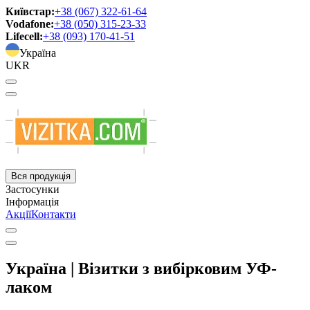
Київстар:
+38 (067) 322-61-64
Vodafone:
+38 (050) 315-23-33
Lifecell:
+38 (093) 170-41-51
Україна
UKR
Вся продукція
Застосунки
Інформація
Акції
Контакти
Україна | Візитки з вибірковим УФ-
лаком