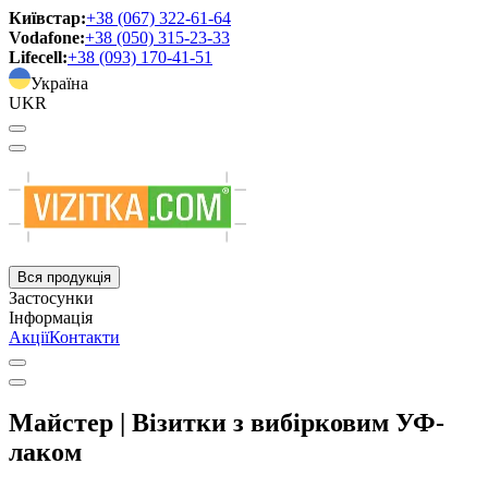
Київстар:
+38 (067) 322-61-64
Vodafone:
+38 (050) 315-23-33
Lifecell:
+38 (093) 170-41-51
Україна
UKR
Вся продукція
Застосунки
Інформація
Акції
Контакти
Майстер | Візитки з вибірковим УФ-
лаком