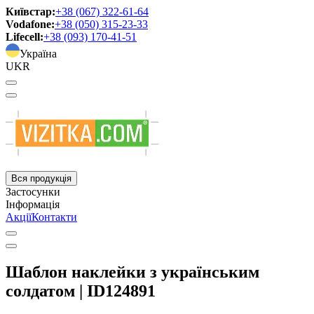
Київстар:
+38 (067) 322-61-64
Vodafone:
+38 (050) 315-23-33
Lifecell:
+38 (093) 170-41-51
Україна
UKR
Вся продукція
Застосунки
Інформація
Акції
Контакти
Шаблон наклейки з українським
солдатом | ID124891