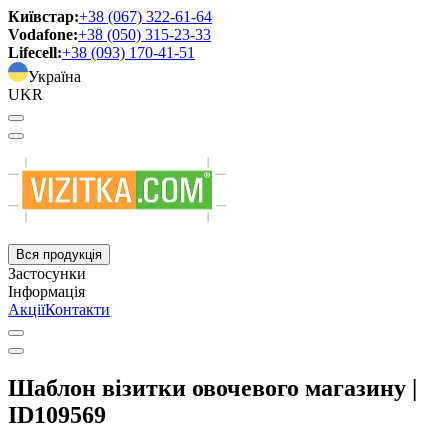
Київстар:
+38 (067) 322-61-64
Vodafone:
+38 (050) 315-23-33
Lifecell:
+38 (093) 170-41-51
Україна
UKR
Вся продукція
Застосунки
Інформація
Акції
Контакти
Шаблон візитки овочевого магазину |
ID109569