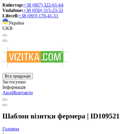
Київстар:
+38 (067) 322-61-64
Vodafone:
+38 (050) 315-23-33
Lifecell:
+38 (093) 170-41-51
Україна
UKR
Вся продукція
Застосунки
Інформація
Акції
Контакти
Шаблон візитки фермера | ID109521
Головна