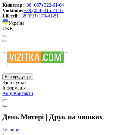
Київстар:
+38 (067) 322-61-64
Vodafone:
+38 (050) 315-23-33
Lifecell:
+38 (093) 170-41-51
Україна
UKR
Вся продукція
Застосунки
Інформація
Акції
Контакти
День Матері | Друк на чашках
Головна