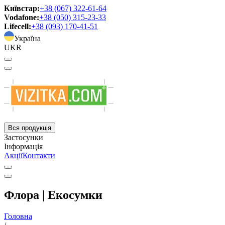
Київстар:
+38 (067) 322-61-64
Vodafone:
+38 (050) 315-23-33
Lifecell:
+38 (093) 170-41-51
Україна
UKR
Вся продукція
Застосунки
Інформація
Акції
Контакти
Флора | Екосумки
Головна