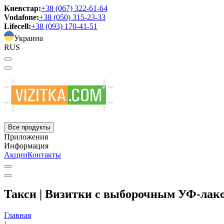
Киевстар:
+38 (067) 322-61-64
Vodafone:
+38 (050) 315-23-33
Lifecell:
+38 (093) 170-41-51
Украина
RUS
Все продукты
Приложения
Информация
Акции
Контакты
Такси | Визитки с выборочным УФ-лак
Главная