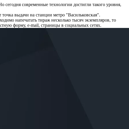
Но сегодня современные технологии достигли такого уровня,
оч­ка вы­дачи на стан­ции ме­тро "Василь­ков­ская".
ходимо напечатать тираж несколько тысяч экземпляров, то
ктную форму, e-mail, стра­­ни­цы в социальных сетях.
.
ивидуальные
приглашения
) без дополнительных послепечатных
 цифрой. А вот малые тиражи таким способом печатать очень
.
ам нужно напечатать несколько тысяч
листовок
"прямо сейчас"