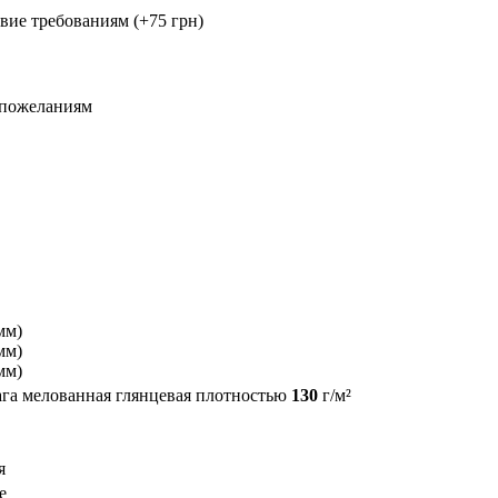
ствие требованиям
(+75 грн)
 пожеланиям
мм)
мм)
мм)
ага мелованная глянцевая плотностью
130
г/м²
я
е