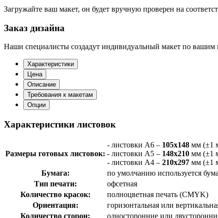
Загружайте ваш макет, он будет вручную проверен на соответ
Заказ дизайна
Наши специалисты создадут индивидуальный макет по вашим
Характеристики
Цена
Описание
Требования к макетам
Опции
Характеристики листовок
- листовки А6 –
105х148
мм (±1 
Размеры готовых листовок:
- листовки А5 –
148х210
мм (±1 
- листовки А4 –
210х297
мм (±1 
Бумага:
по умолчанию используется бум
Тип печати:
офсетная
Количество красок:
полноцветная печать (CMYK)
Ориентация:
горизонтальная или вертикальна
Количество сторон:
односторонние или двусторонни