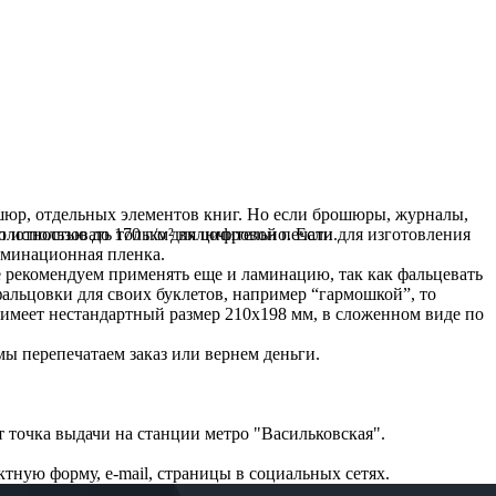
юр, отдельных элементов книг. Но если брошюры, журналы,
 плотностью до 170 г/м² включительно. Если для изготовления
о использовать только для цифровой печати.
ламинационная пленка.
е рекомендуем применять еще и ламинацию, так как фальцевать
альцовки для своих буклетов, например “гармошкой”, то
имеет нестандартный размер 210х198 мм, в сложенном виде по
мы перепечатаем заказ или вернем деньги.
оч­ка вы­дачи на стан­ции ме­тро "Василь­ков­ская".
ктную форму, e-mail, стра­­ни­цы в социальных сетях.