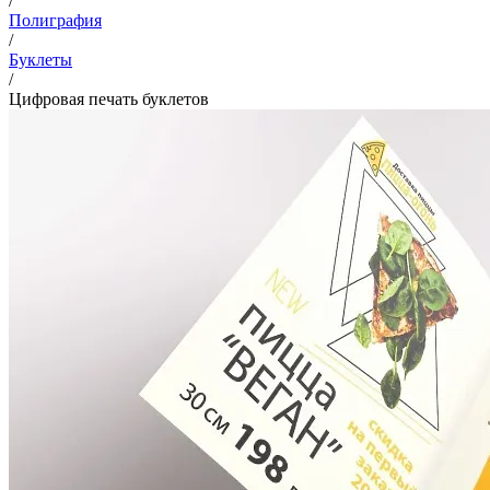
/
Полиграфия
/
Буклеты
/
Цифровая печать буклетов