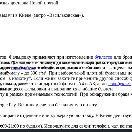
ская доставка Новой почтой.
выдачи в Киеве (метро «Васильковская»).
стов. Фальцовку применяют при изготовлении
буклетов
или брош
сгибы. Фальцовка используется в основном при работе с бумагой
идов бумаги, в том числе и дизайнерский картон, который можн
 для его складывания будет использоваться биговка.
нацию
 для печати буклетов с двумя фальцами?
евробуклета
. На выбор предлагается матовая и глянцевая 
ами?
ю бумагу – до 300 г/м². При выборе такой плотной бумаги мы н
ом “в намотку”. Если же вы захотите применить другой способ ф
х складывать?
утом виде имеет стандартный формат А4 и А3, а вот
евробуклет
цами.
ом процессе фальцовки и выполняется сгибание буклета.
­ту в рамках применяемых техно­логий. При обнару­жении брака 
ogle Pay. Выпи­шем счет на безна­личную оплату.
айте отде­ле­­ние или курь­ер­скую доставку. В Киеве дей­ствует т
00-21:00 по будням). Исполь­зуй­те для связи: теле­фон, чат, кон­та