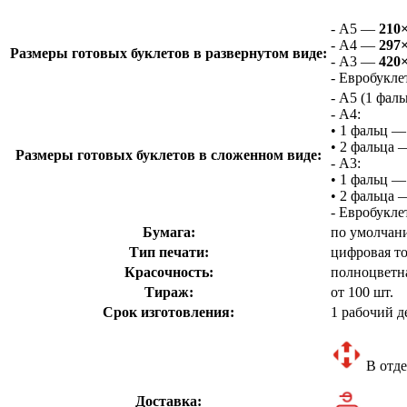
- А5 —
210
- А4 —
297
Размеры готовых буклетов в развернутом виде:
- А3 —
420
- Евробукл
- А5 (1 фал
- А4:
• 1 фальц 
• 2 фальца
Размеры готовых буклетов в сложенном виде:
- А3:
• 1 фальц 
• 2 фальца
- Евробукл
Бумага:
по умолчан
Тип печати:
цифровая т
Красочность:
полноцветна
Тираж:
от 100 шт.
Срок изготовления:
1 рабочий д
В отде
Доставка: