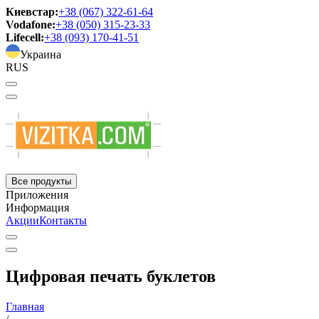
Киевстар:
+38 (067) 322-61-64
Vodafone:
+38 (050) 315-23-33
Lifecell:
+38 (093) 170-41-51
Украина
RUS
Все продукты
Приложения
Информация
Акции
Контакты
Цифровая печать буклетов
Главная