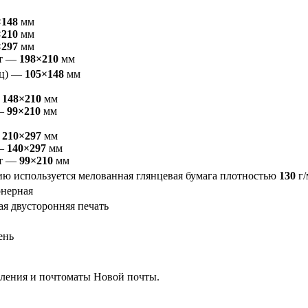
×148
мм
×210
мм
×297
мм
ет —
198×210
мм
ьц) —
105×148
мм
—
148×210
мм
 —
99×210
мм
—
210×297
мм
 —
140×297
мм
ет —
99×210
мм
ию используется мелованная глянцевая бумага плотностью
130
г/
онерная
я двусторонняя печать
ень
ления и почтоматы Новой почты.