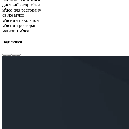
дистриб'ютор м'яса
м'ясо для ресторану
свіже м'ясо
м'ясний павільйон
м'ясний ресторан
магазин м'яса
Поділитися