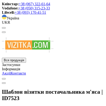
Київстар:
+38 (067) 322-61-64
Vodafone:
+38 (050) 315-23-33
Lifecell:
+38 (093) 170-41-51
Україна
UKR
Вся продукція
Застосунки
Інформація
Акції
Контакти
Шаблон візитки постачальника м'яса |
ID7523