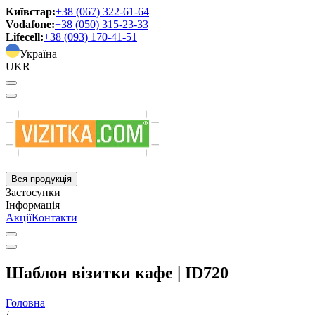
Київстар:
+38 (067) 322-61-64
Vodafone:
+38 (050) 315-23-33
Lifecell:
+38 (093) 170-41-51
Україна
UKR
Вся продукція
Застосунки
Інформація
Акції
Контакти
Шаблон візитки кафе | ID720
Головна