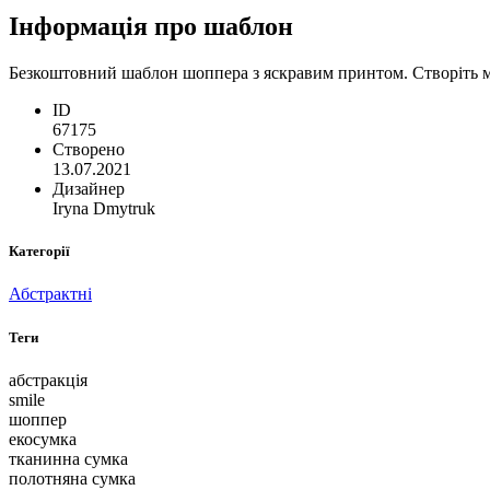
Інформація про шаблон
Безкоштовний шаблон шоппера з яскравим принтом. Створіть м
ID
67175
Створено
13.07.2021
Дизайнер
Iryna Dmytruk
Категорії
Абстрактні
Теги
абстракція
smile
шоппер
екосумка
тканинна сумка
полотняна сумка