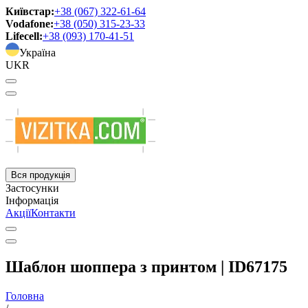
Київстар:
+38 (067) 322-61-64
Vodafone:
+38 (050) 315-23-33
Lifecell:
+38 (093) 170-41-51
Україна
UKR
Вся продукція
Застосунки
Інформація
Акції
Контакти
Шаблон шоппера з принтом | ID67175
Головна