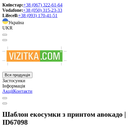
Київстар:
+38 (067) 322-61-64
Vodafone:
+38 (050) 315-23-33
Lifecell:
+38 (093) 170-41-51
Україна
UKR
Вся продукція
Застосунки
Інформація
Акції
Контакти
Шаблон екосумки з принтом авокадо |
ID67098