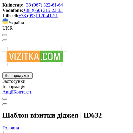
Київстар:
+38 (067) 322-61-64
Vodafone:
+38 (050) 315-23-33
Lifecell:
+38 (093) 170-41-51
Україна
UKR
Вся продукція
Застосунки
Інформація
Акції
Контакти
Шаблон візитки діджея | ID632
Головна